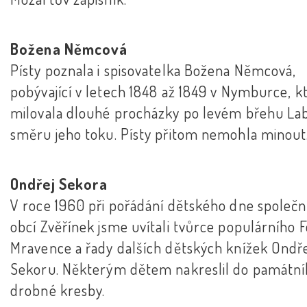
Božena Němcová
Písty poznala i spisovatelka Božena Němcová,
pobývající v letech 1848 až 1849 v Nymburce, k
milovala dlouhé procházky po levém břehu La
směru jeho toku. Písty přitom nemohla minout
Ondřej Sekora
V roce 1960 při pořádání dětského dne společn
obcí Zvěřínek jsme uvítali tvůrce populárního 
Mravence a řady dalších dětských knížek Ondř
Sekoru. Některým dětem nakreslil do památn
drobné kresby.