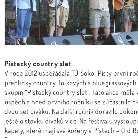
Pístecký country slet
V roce 2012 uspořádala TJ Sokol Písty první ro
přehlídky country, folkových a bluegrassových
skupin “Pístecký country slet”. Tato akce měla 
úspěch a hned prvního ročníku se zúčastnilo o
dvou set diváků. Na další ročník dorazilo doko
ještě o stovku diváků více. Na festivalu vystoupil
kapely, které mají své kořeny v Pístech – Old B