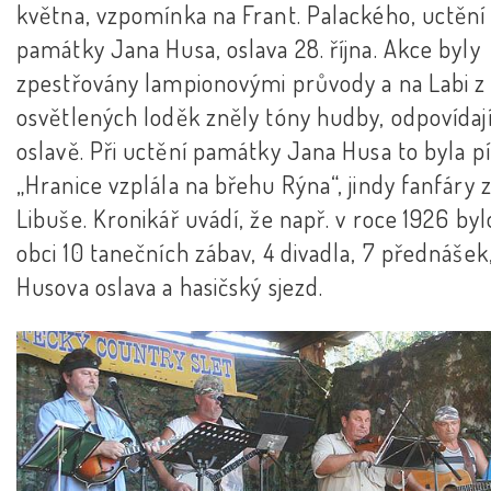
května, vzpomínka na Frant. Palackého, uctění
památky Jana Husa, oslava 28. října. Akce byly
zpestřovány lampionovými průvody a na Labi z
osvětlených loděk zněly tóny hudby, odpovídají
oslavě. Při uctění památky Jana Husa to byla p
„Hranice vzplála na břehu Rýna“, jindy fanfáry 
Libuše. Kronikář uvádí, že např. v roce 1926 byl
obci 10 tanečních zábav, 4 divadla, 7 přednášek
Husova oslava a hasičský sjezd.