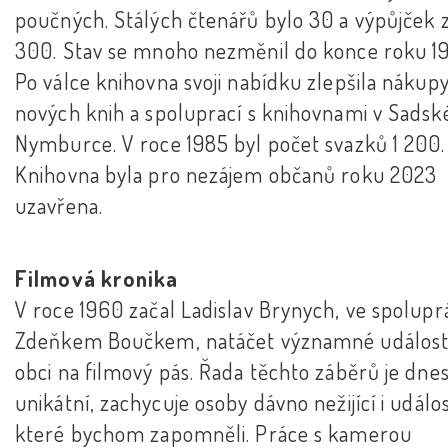
poučných. Stálých čtenářů bylo 30 a výpůjček 
300. Stav se mnoho nezměnil do konce roku 1
Po válce knihovna svoji nabídku zlepšila nákup
nových knih a spoluprací s knihovnami v Sadsk
Nymburce. V roce 1985 byl počet svazků 1 200.
Knihovna byla pro nezájem občanů roku 2023
uzavřena.
Filmová kronika
V roce 1960 začal Ladislav Brynych, ve spoluprá
Zdeňkem Boučkem, natáčet významné události
obci na filmový pás. Řada těchto záběrů je dne
unikátní, zachycuje osoby dávno nežijící i událos
které bychom zapomněli. Práce s kamerou