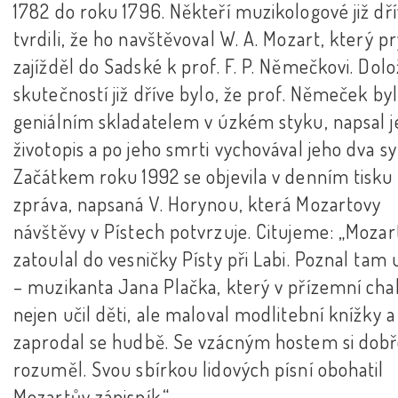
1782 do roku 1796. Někteří muzikologové již dř
tvrdili, že ho navštěvoval W. A. Mozart, který p
zajížděl do Sadské k prof. F. P. Němečkovi. Dol
skutečností již dříve bylo, že prof. Němeček byl
geniálním skladatelem v úzkém styku, napsal 
životopis a po jeho smrti vychovával jeho dva sy
Začátkem roku 1992 se objevila v denním tisku
zpráva, napsaná V. Horynou, která Mozartovy
návštěvy v Pístech potvrzuje. Citujeme: „Mozar
zatoulal do vesničky Písty při Labi. Poznal tam 
– muzikanta Jana Plačka, který v přízemní cha
nejen učil děti, ale maloval modlitební knížky a
zaprodal se hudbě. Se vzácným hostem si dob
rozuměl. Svou sbírkou lidových písní obohatil
Mozartův zápisník.“