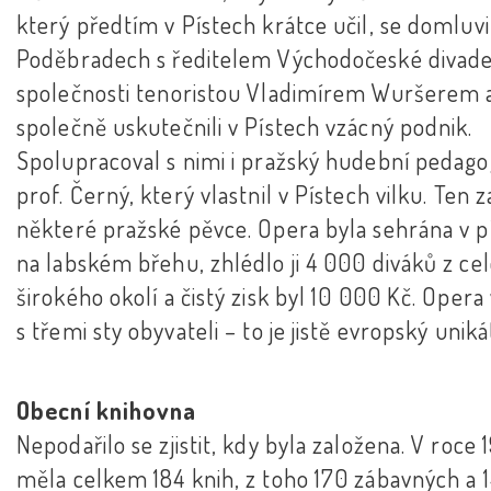
který předtím v Pístech krátce učil, se domluvi
Poděbradech s ředitelem Východočeské divade
společnosti tenoristou Vladimírem Wuršerem 
společně uskutečnili v Pístech vzácný podnik.
Spolupracoval s nimi i pražský hudební pedago
prof. Černý, který vlastnil v Pístech vilku. Ten za
některé pražské pěvce. Opera byla sehrána v p
na labském břehu, zhlédlo ji 4 000 diváků z ce
širokého okolí a čistý zisk byl 10 000 Kč. Opera 
s třemi sty obyvateli – to je jistě evropský uniká
Obecní knihovna
Nepodařilo se zjistit, kdy byla založena. V roce 
měla celkem 184 knih, z toho 170 zábavných a 