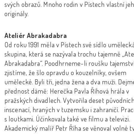
svých obrazů. Mnoho rodin v Pístech vlastní je
originály.
Ateliér Abrakadabra
Od roku 1991 měla v Pístech své sídlo uměleck
skupina, která se nazývala trochu tajemně „Ate
Abrakadabra“. Poodhrneme-li roušku tajemství
zjistíme, že šlo opravdu o kouzelníky, ovšem
umělecké. Byli tři, jedna žena a dva muži. Dejm
přednost dámě: Herečka Pavla Říhová hrála v
pražských divadlech. Vytvořila deset původníc
inscenací, hraných v tuzemsku i zahraničí. Prac
s loutkami. Účinkovala také ve filmu a televizi.
Akademický malíř Petr Říha se věnoval volné tv