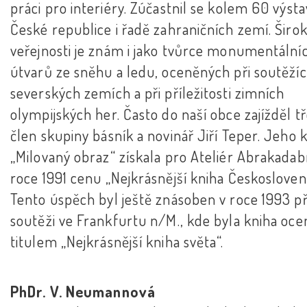
práci pro interiéry. Zúčastnil se kolem 60 výsta
České republice i řadě zahraničních zemí. Širo
veřejnosti je znám i jako tvůrce monumentální
útvarů ze sněhu a ledu, oceněných při soutěžíc
severských zemích a při příležitosti zimních
olympijských her. Často do naší obce zajížděl tř
člen skupiny básník a novinář Jiří Teper. Jeho 
„Milovaný obraz“ získala pro Ateliér Abrakadab
roce 1991 cenu „Nejkrásnější kniha Českosloven
Tento úspěch byl ještě znásoben v roce 1993 př
soutěži ve Frankfurtu n/M., kde byla kniha oc
titulem „Nejkrásnější kniha světa“.
PhDr. V. Neumannová