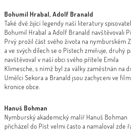
Bohumil Hrabal, Adolf Branald
Také dvě žijící legendy naší literatury spisovate
Bohumil Hrabal a Adolf Branald navštěvovali Pí
Prvý prožil část svého života na nymburském Z
a ve svých dílech se o Pístech zmiňuje, druhý 
navštěvoval v naší obci svého přítele Emila
Klimesche, s nímž byl za války zaměstnán na d
Umělci Sekora a Branald jsou zachyceni ve fil
kronice obce.
Hanuš Bohman
Nymburský akademický malíř Hanuš Bohman
přicházel do Píst velmi často a namaloval zde 