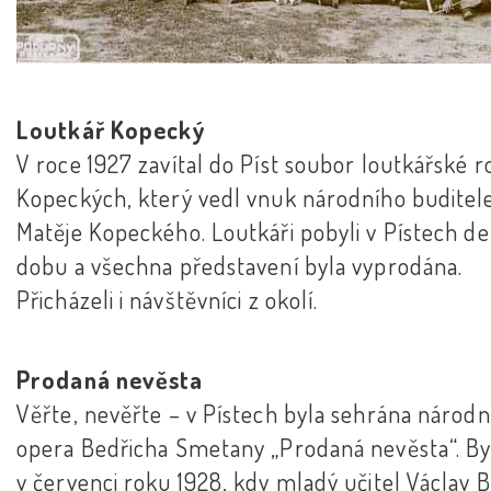
Loutkář Kopecký
V roce 1927 zavítal do Píst soubor loutkářské r
Kopeckých, který vedl vnuk národního buditel
Matěje Kopeckého. Loutkáři pobyli v Pístech de
dobu a všechna představení byla vyprodána.
Přicházeli i návštěvníci z okolí.
Prodaná nevěsta
Věřte, nevěřte – v Pístech byla sehrána národn
opera Bedřicha Smetany „Prodaná nevěsta“. By
v červenci roku 1928, kdy mladý učitel Václav B