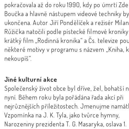
pokračovala až do roku 1990, kdy po úmrtí Zd
Boučka a hlavně nástupem videové techniky by
ukončena. Autor Jiří Pondělíček a režisér Milan
Růžička natočili podle pístecké filmové kroniky
krátký film „Rodinná kronika“ a Čs. televize pou
některé motivy v programu s názvem „Kniha, 
nekoupíš“.
Jiné kulturní akce
Společenský život obce byl dříve, žel, bohatší 
nyní. Během roku byla pořádána řada akcí při
nejrůznějších příležitostech. Jmenujme namát
Vzpomínka na J. K. Tyla, jako tvůrce hymny,
Narozeniny prezidenta T. G. Masaryka, oslava 1.