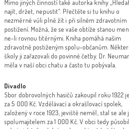
Mimo jiných činností také autorka knihy „Hledat
najít, držet, nepustit“. Přečtěte si tu knihu o
nezměrné vůli plně žít i při silném zdravotním
postižení. Možná, že se vaše obtíže stanou men
ne-li rovnou titěrnými. Kniha pomáhá našim
zdravotně postiženým spolu-občanům. Někte
školy ji zařazovali do povinné četby. Dr. Neum
měla v naší obci chatu a často tu pobývala.
Divadlo
Sbor dobrovolných hasičů zakoupil roku 1922 je
za 5 000 Kč. Vzdělávací a okrašlovací spolek,
založený v roce 1923, jeviště neměl, stal se ale 
spolumajitelem za 1 000 Kč. V obci tedy působi