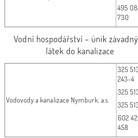
495 08
730
Vodní hospodářství – únik závadn
látek do kanalizace
325 51
243-4
325 51
Vodovody a kanalizace Nymburk, a.s.
325 51
602 42
458