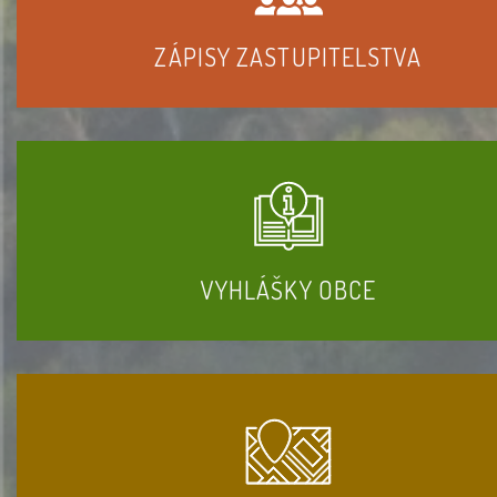
ZÁPISY ZASTUPITELSTVA
VYHLÁŠKY OBCE