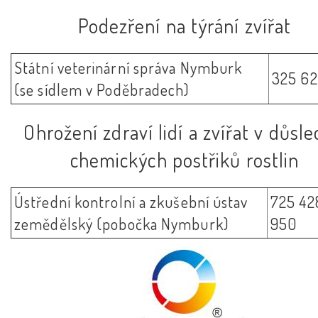
Podezření na týrání zvířat
Státní veterinární správa Nymburk
325 62
(se sídlem v Poděbradech)
Ohrožení zdraví lidí a zvířat v důsl
chemických postřiků rostlin
Ústřední kontrolní a zkušební ústav
725 42
zemědělský (pobočka Nymburk)
950