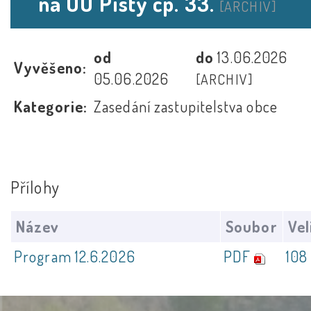
na OÚ Písty čp. 33.
[ARCHIV]
od
do
13.06.2026
Vyvěšeno:
05.06.2026
[ARCHIV]
Kategorie:
Zasedání zastupitelstva obce
Přílohy
Název
Soubor
Vel
Program 12.6.2026
PDF
108