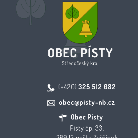
(+420)
325 512 082
obec@pisty-nb.cz
Obec Písty
Písty čp. 33,
289 13 pošta Zvěřínek