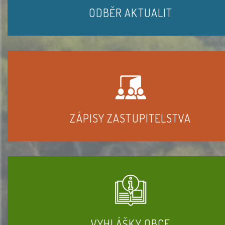
ODBĚR AKTUALIT
ZÁPISY ZASTUPITELSTVA
VYHLÁŠKY OBCE