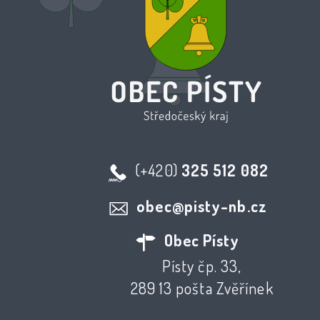
(+420)
325 512 082
obec@pisty-nb.cz
Obec Písty
Písty čp. 33,
289 13 pošta Zvěřínek