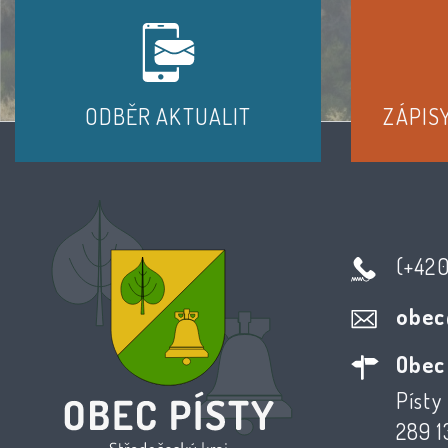
ODBĚR AKTUALIT
ZÁPIS
(+42
obec
Obec
Písty 
289 1