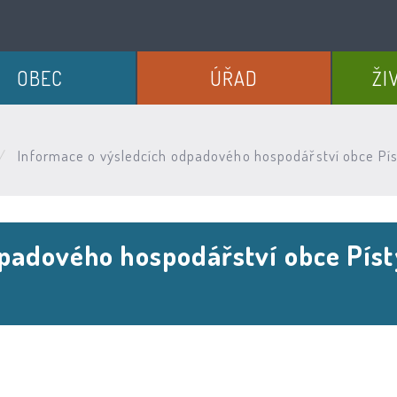
OBEC
ÚŘAD
ŽI
Informace o výsledcích odpadového hospodářství obce Pí
padového hospodářství obce Píst