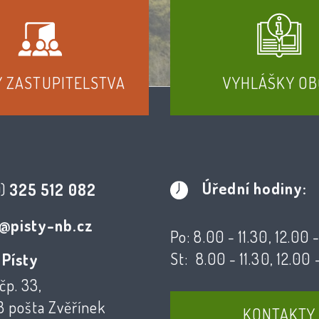
Y ZASTUPITELSTVA
VYHLÁŠKY OB
Úřední hodiny:
0)
325 512 082
@pisty-nb.cz
Po: 8.00 - 11.30, 12.00 
St: 8.00 - 11.30, 12.00 
 Písty
čp. 33,
3 pošta Zvěřínek
KONTAKTY