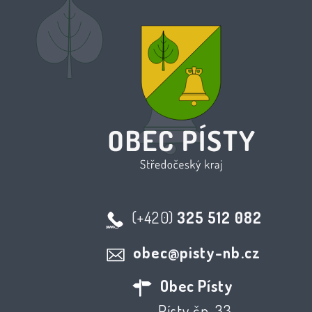
(+420)
325 512 082
obec@pisty-nb.cz
Obec Písty
Písty čp. 33,