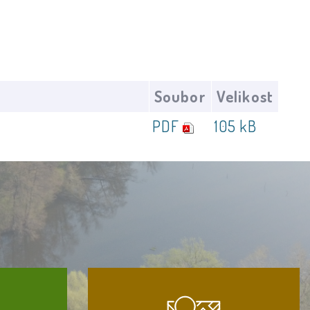
Soubor
Velikost
PDF
105 kB