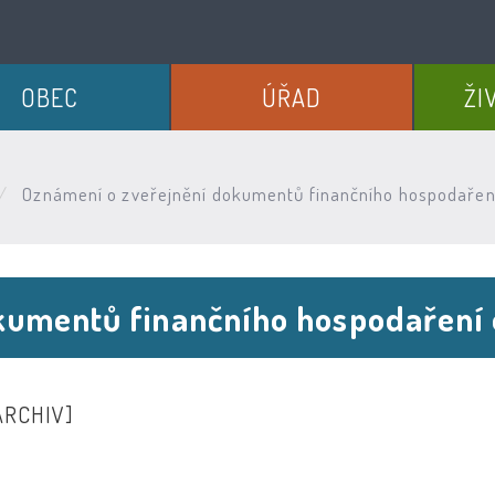
OBEC
ÚŘAD
ŽI
Oznámení o zveřejnění dokumentů finančního hospodařen
kumentů finančního hospodaření
ARCHIV]