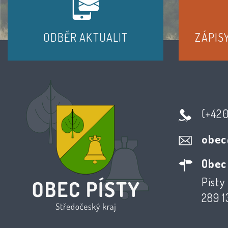
ODBĚR AKTUALIT
ZÁPIS
(+42
obec
Obec
Písty 
289 1