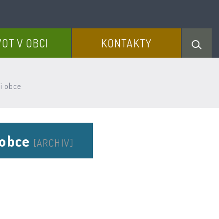
VOT V OBCI
KONTAKTY
í obce
 obce
[ARCHIV]