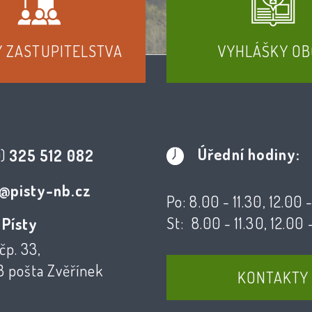
Y ZASTUPITELSTVA
VYHLÁŠKY OB
Úřední hodiny:
0)
325 512 082
@pisty-nb.cz
Po: 8.00 - 11.30, 12.00 
St: 8.00 - 11.30, 12.00 
 Písty
čp. 33,
3 pošta Zvěřínek
KONTAKTY