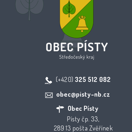
(+420)
325 512 082
obec@pisty-nb.cz
Obec Písty
Písty čp. 33,
289 13 pošta Zvěřínek