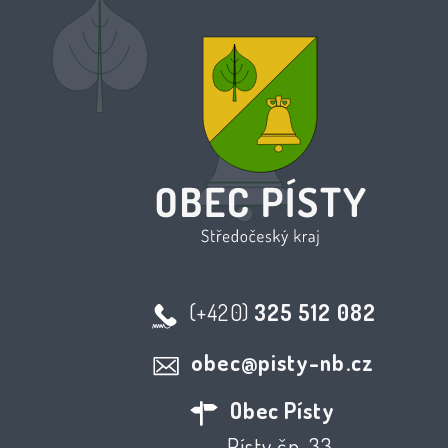
(+420)
325 512 082
obec@pisty-nb.cz
Obec Písty
Písty čp. 33,