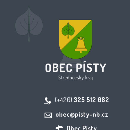
(+420)
325 512 082
obec@pisty-nb.cz
Obec Písty