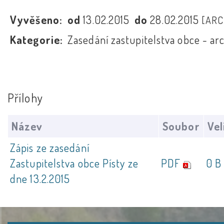
Vyvěšeno:
od
13.02.2015
do
28.02.2015
[ARC
Kategorie:
Zasedání zastupitelstva obce - ar
Přílohy
Název
Soubor
Vel
Zápis ze zasedání
Zastupitelstva obce Písty ze
PDF
0 B
dne 13.2.2015