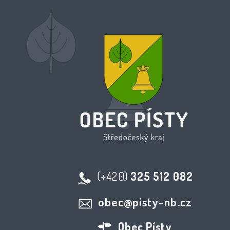
(+420)
325 512 082
obec@pisty-nb.cz
Obec Písty