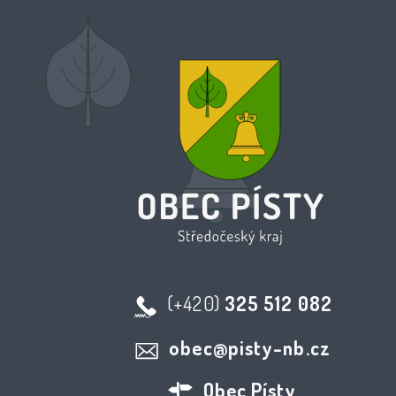
(+420)
325 512 082
obec@pisty-nb.cz
Obec Písty