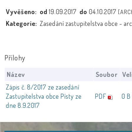
Vyvěšeno:
od
19.09.2017
do
04.10.2017
[ARC
Kategorie:
Zasedání zastupitelstva obce - ar
Přílohy
Název
Soubor
Vel
Zápis č. 8/2017 ze zasedání
Zastupitelstva obce Písty ze
PDF
0 B
dne 8.9.2017