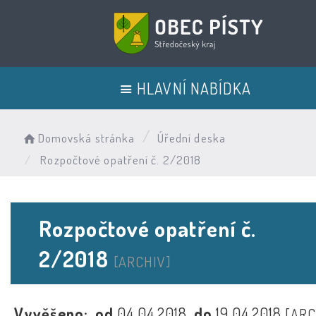
HLAVNÍ NABÍDKA
Domovská stránka
Úřední deska
Rozpočtové opatření č. 2/2018
Rozpočtové opatření č.
2/2018
[ARCHIV]
Vyvěšeno:
od
04.04.2018
do
19.04.2018
[ARC