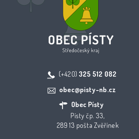
(+420)
325 512 082
obec@pisty-nb.cz
Obec Písty
Písty čp. 33,
289 13 pošta Zvěřínek