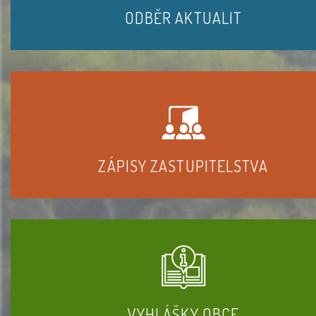
ODBĚR AKTUALIT
ZÁPISY ZASTUPITELSTVA
VYHLÁŠKY OBCE