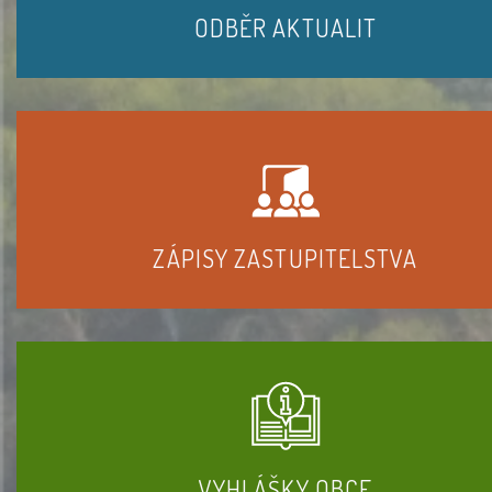
ODBĚR AKTUALIT
ZÁPISY ZASTUPITELSTVA
VYHLÁŠKY OBCE