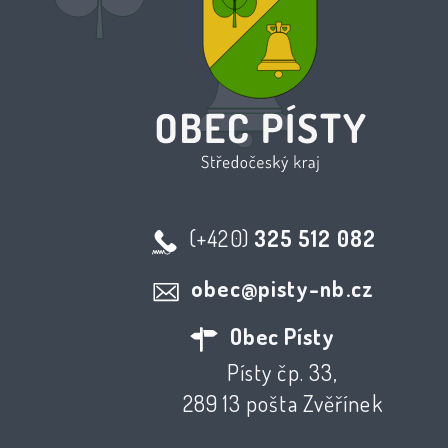
(+420)
325 512 082
obec@pisty-nb.cz
Obec Písty
Písty čp. 33,
289 13 pošta Zvěřínek