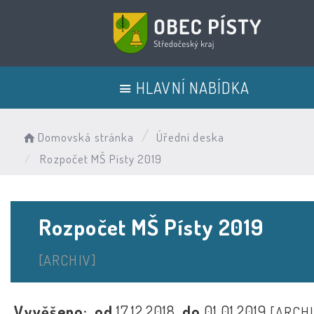
HLAVNÍ NABÍDKA
Domovská stránka
Úřední deska
Rozpočet MŠ Písty 2019
Rozpočet MŠ Písty 2019
[ARCHIV]
Vyvěšeno:
od
17.12.2018
do
01.01.2019
[ARCHI