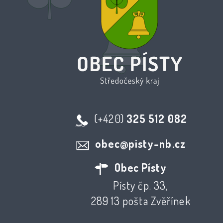
(+420)
325 512 082
obec@pisty-nb.cz
Obec Písty
Písty čp. 33,
289 13 pošta Zvěřínek