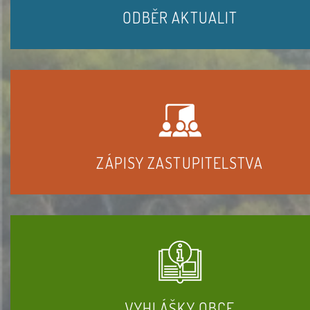
ODBĚR AKTUALIT
ZÁPISY ZASTUPITELSTVA
VYHLÁŠKY OBCE