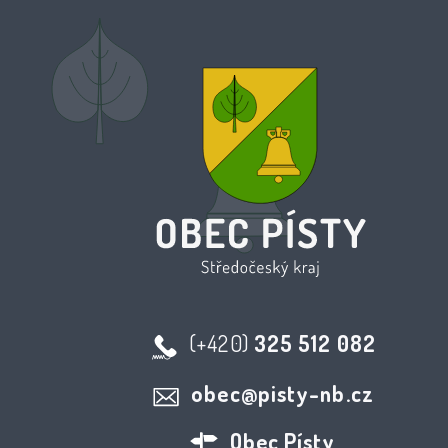
(+420)
325 512 082
obec@pisty-nb.cz
Obec Písty