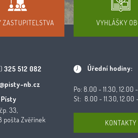
Y ZASTUPITELSTVA
VYHLÁŠKY OB
Úřední hodiny:
0)
325 512 082
@pisty-nb.cz
Po: 8.00 - 11.30, 12.00 
St: 8.00 - 11.30, 12.00 
 Písty
čp. 33,
3 pošta Zvěřínek
KONTAKTY