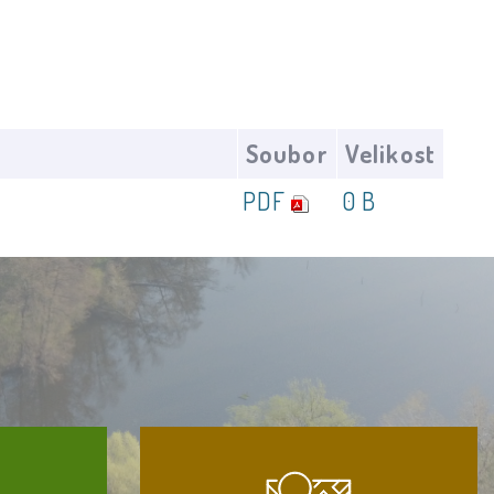
Soubor
Velikost
PDF
0 B