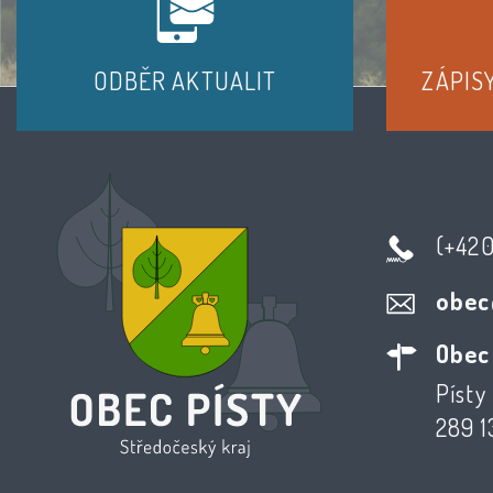
ODBĚR AKTUALIT
ZÁPIS
(+42
obec
Obec
Písty 
289 1