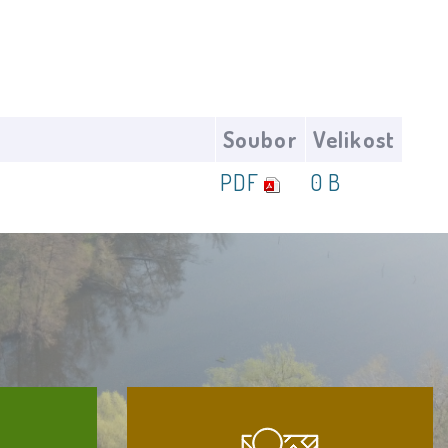
Soubor
Velikost
PDF
0 B