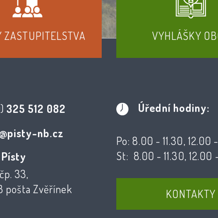
Y ZASTUPITELSTVA
VYHLÁŠKY OB
Úřední hodiny:
0)
325 512 082
@pisty-nb.cz
Po: 8.00 - 11.30, 12.00 
St: 8.00 - 11.30, 12.00 
 Písty
čp. 33,
3 pošta Zvěřínek
KONTAKTY