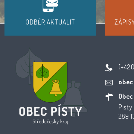
ODBĚR AKTUALIT
ZÁPIS
(+42
obec
Obec
Písty 
289 1