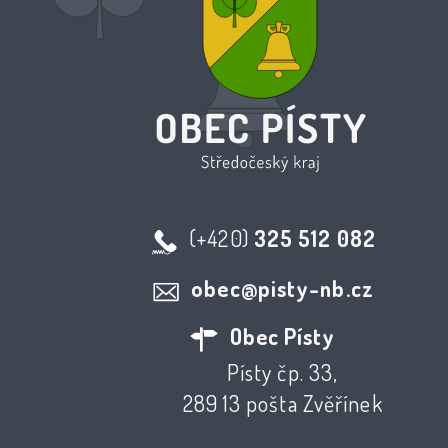
(+420)
325 512 082
obec@pisty-nb.cz
Obec Písty
Písty čp. 33,
289 13 pošta Zvěřínek