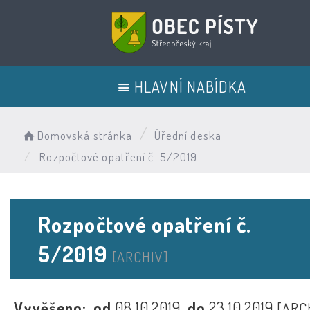
HLAVNÍ NABÍDKA
Domovská stránka
Úřední deska
Rozpočtové opatření č. 5/2019
Rozpočtové opatření č.
5/2019
[ARCHIV]
Vyvěšeno:
od
08.10.2019
do
23.10.2019
[ARC