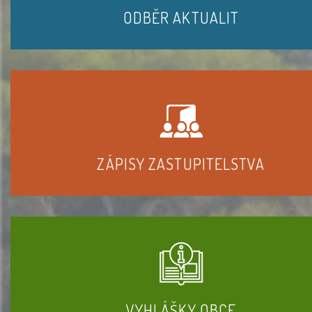
ODBĚR AKTUALIT
ZÁPISY ZASTUPITELSTVA
VYHLÁŠKY OBCE