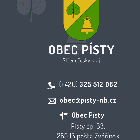
(+420)
325 512 082
obec@pisty-nb.cz
Obec Písty
Písty čp. 33,
289 13 pošta Zvěřínek