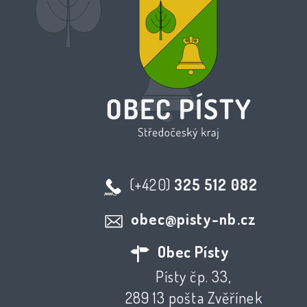
(+420)
325 512 082
obec@pisty-nb.cz
Obec Písty
Písty čp. 33,
289 13 pošta Zvěřínek