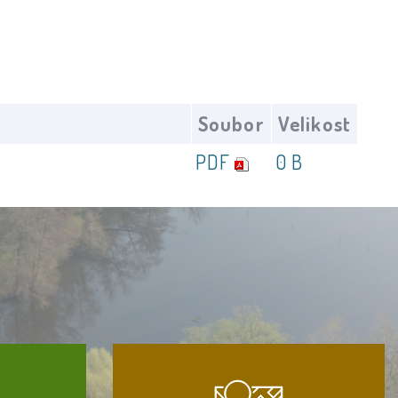
Soubor
Velikost
PDF
0 B