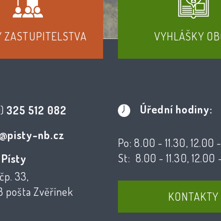
Y ZASTUPITELSTVA
VYHLÁŠKY OB
Úřední hodiny:
0)
325 512 082
@pisty-nb.cz
Po: 8.00 - 11.30, 12.00 
St: 8.00 - 11.30, 12.00 
 Písty
čp. 33,
3 pošta Zvěřínek
KONTAKTY