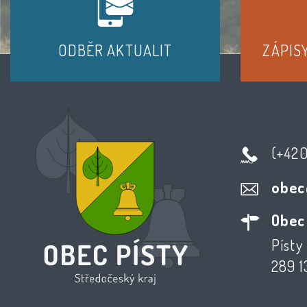
ODBĚR AKTUALIT
ZÁPIS
(+42
obec
Obec
Písty 
289 1