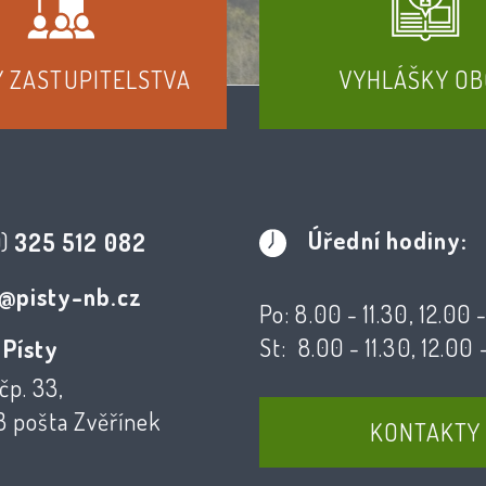
Y ZASTUPITELSTVA
VYHLÁŠKY OB
Úřední hodiny:
0)
325 512 082
@pisty-nb.cz
Po: 8.00 - 11.30, 12.00 
St: 8.00 - 11.30, 12.00 
 Písty
čp. 33,
3 pošta Zvěřínek
KONTAKTY