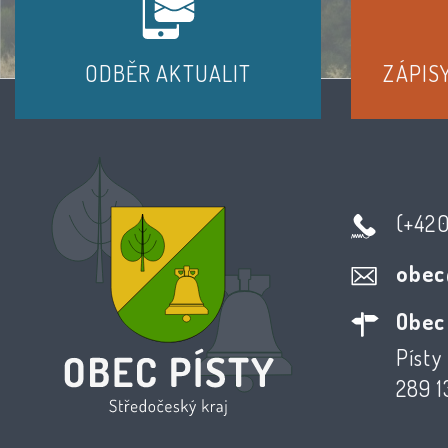
ODBĚR AKTUALIT
ZÁPIS
(+42
obec
Obec
Písty 
289 1