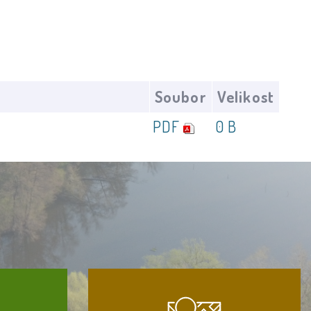
Soubor
Velikost
PDF
0 B