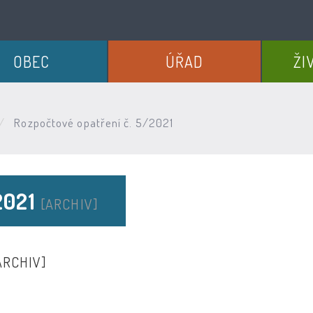
OBEC
ÚŘAD
ŽI
Rozpočtové opatření č. 5/2021
2021
[ARCHIV]
ARCHIV]