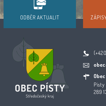
ODBĚR AKTUALIT
ZÁPIS
(+42
obec
Obec
Písty 
289 1