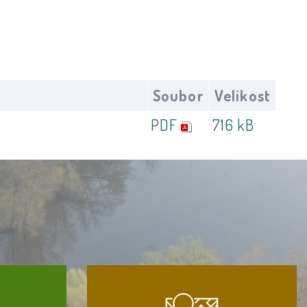
Soubor
Velikost
PDF
716 kB