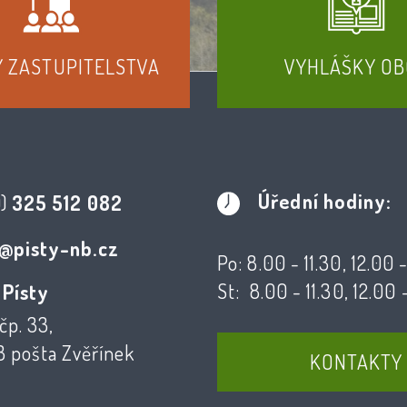
Y ZASTUPITELSTVA
VYHLÁŠKY OB
Úřední hodiny:
0)
325 512 082
@pisty-nb.cz
Po: 8.00 - 11.30, 12.00 
St: 8.00 - 11.30, 12.00 
 Písty
čp. 33,
3 pošta Zvěřínek
KONTAKTY