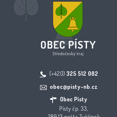
(+420)
325 512 082
obec@pisty-nb.cz
Obec Písty
Písty čp. 33,
289 13 pošta Zvěřínek