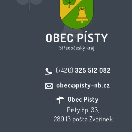
(+420)
325 512 082
obec@pisty-nb.cz
Obec Písty
Písty čp. 33,
289 13 pošta Zvěřínek