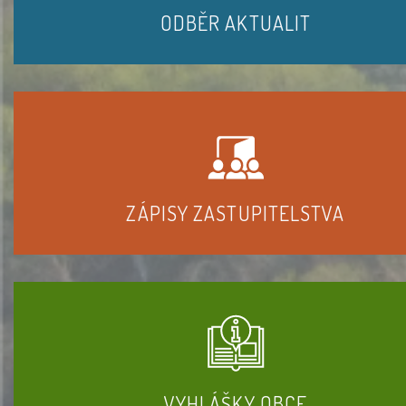
ODBĚR AKTUALIT
ZÁPISY ZASTUPITELSTVA
VYHLÁŠKY OBCE