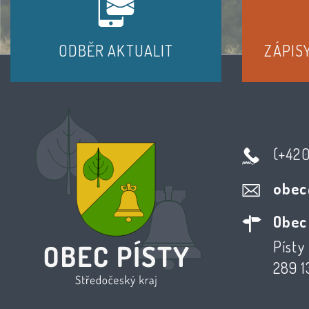
ODBĚR AKTUALIT
ZÁPIS
(+42
obec
Obec
Písty 
289 1