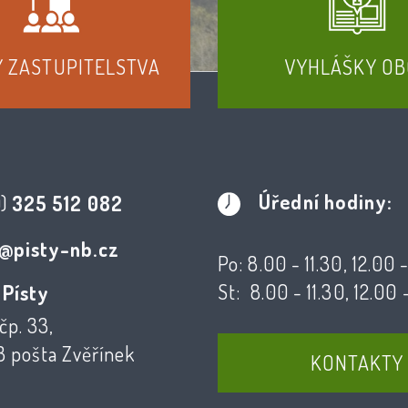
Y ZASTUPITELSTVA
VYHLÁŠKY OB
Úřední hodiny:
0)
325 512 082
@pisty-nb.cz
Po: 8.00 - 11.30, 12.00 
St: 8.00 - 11.30, 12.00 
 Písty
čp. 33,
3 pošta Zvěřínek
KONTAKTY