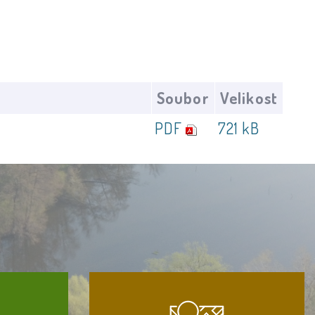
Soubor
Velikost
PDF
721 kB