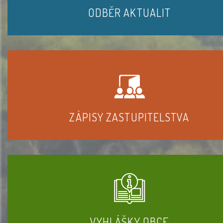
ODBĚR AKTUALIT
ZÁPISY ZASTUPITELSTVA
VYHLÁŠKY OBCE