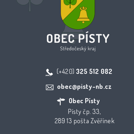
(+420)
325 512 082
obec@pisty-nb.cz
Obec Písty
Písty čp. 33,
289 13 pošta Zvěřínek