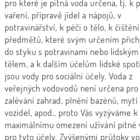
pro které je pitná voda určena, tj. k pi
vaření, přípravě jídel a nápojů, v
potravinářství, k péči o tělo, k čištění
předmětů, které svým určením přich
do styku s potravinami nebo lidským
tělem, a k dalším účelům lidské spo
jsou vody pro sociální účely. Voda z
veřejných vodovodů není určena pro
zalévání zahrad, plnění bazénů, mytí
vozidel, apod., proto Vás vyzýváme k
maximálnímu omezení užívání pitné
pro tyto účely. Zvýšenými průtoky vo