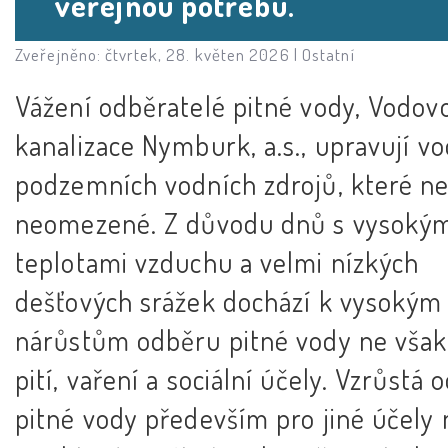
veřejnou potřebu.
Zveřejněno: čtvrtek, 28. květen 2026 |
Ostatní
Vážení odběratelé pitné vody, Vodov
kanalizace Nymburk, a.s., upravují vo
podzemních vodních zdrojů, které n
neomezené. Z důvodu dnů s vysoký
teplotami vzduchu a velmi nízkých
dešťových srážek dochází k vysokým
nárůstům odběru pitné vody ne však
pití, vaření a sociální účely. Vzrůstá 
pitné vody především pro jiné účely 