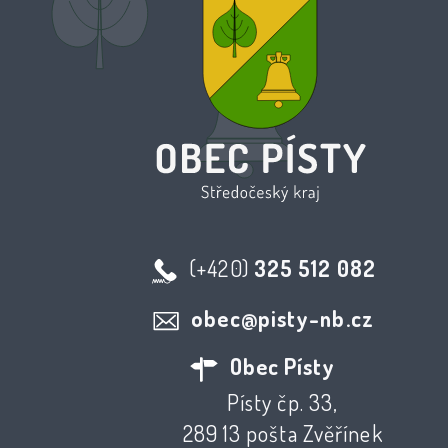
(+420)
325 512 082
obec@pisty-nb.cz
Obec Písty
Písty čp. 33,
289 13 pošta Zvěřínek